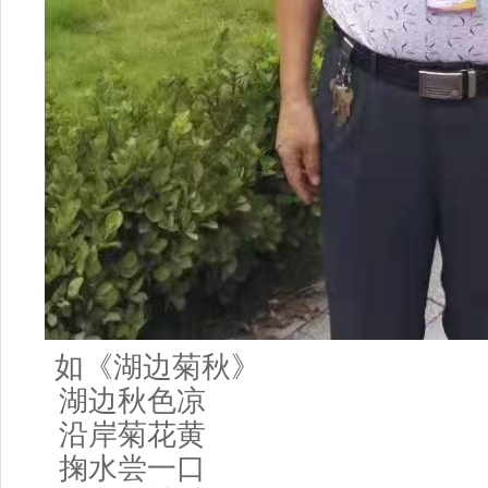
如《湖边菊秋》
湖边秋色凉
沿岸菊花黄
掬水尝一口