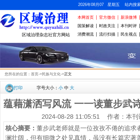
2026年08月07 星期五 站内搜
本网首页
官方微信
新浪微博
国策解读
时政关注
本刊时评
消费潮流
流行扫描
民生视点
区域治理杂志社官方网站
您所在的位置：
首页
->
民族与文化
->
正文
打印
字号大小：
小
中
大
蕴藉潇洒写风流 一一读董步武
2024-08-28 11:05:51 作者：
核心摘要：
董步武老师就是一位孜孜不倦的追求
澜壮阔，但有细微之处见真情，虽没有长篇宏著