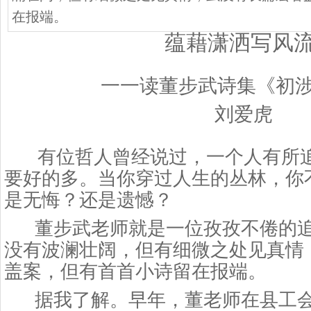
在报端。
蕴藉潇洒写风
一一读董步武诗集《初
刘爱虎
有位哲人曾经说过，一个人有所追
要好的多。当你穿过人生的丛林，你
是无悔？还是遗憾？
董步武老师就是一位孜孜不倦的追
没有波澜壮阔，但有细微之处见真情
盖案，但有首首小诗留在报端。
据我了解。早年，董老师在县工会