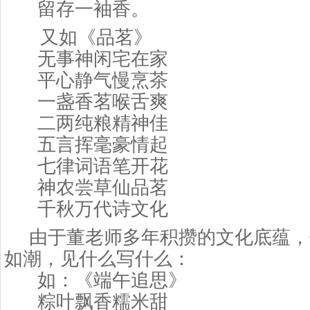
留存一袖香。
又如《品茗》
无事神闲宅在家
平心静气慢烹茶
一盏香茗喉舌爽
二两纯粮精神佳
五言挥毫豪情起
七律词语笔开花
神农尝草仙品茗
千秋万代诗文化
由于董老师多年积攒的文化底蕴，
如潮，见什么写什么：
如：《端午追思》
粽叶飘香糯米甜