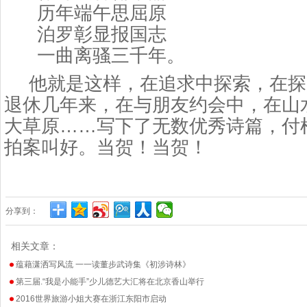
历年端午思屈原
泊罗彰显报国志
一曲离骚三千年。
他就是这样，在追求中探索，在探
退休几年来，在与朋友约会中，在山
大草原……写下了无数优秀诗篇，付
拍案叫好。当贺！当贺！
分享到：
相关文章：
蕴藉潇洒写风流 一一读董步武诗集《初涉诗林》
第三届.“我是小能手”少儿德艺大汇将在北京香山举行
2016世界旅游小姐大赛在浙江东阳市启动