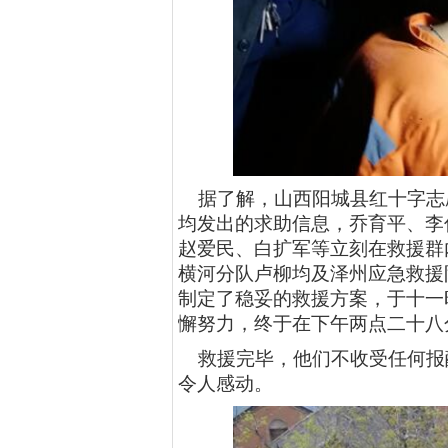
据了解，
山西阳城县红十字志
均发出的求助信息，乔育平、李
赵爱民、白扩军等
立刻在
救援群
横河分队卢柳均
及
泽州应急救援
制定了稳妥的救援方案，于十一
懈努力，
终于在下午两点二十八
救援完毕，
他们不
收受任何报
令人
感动。