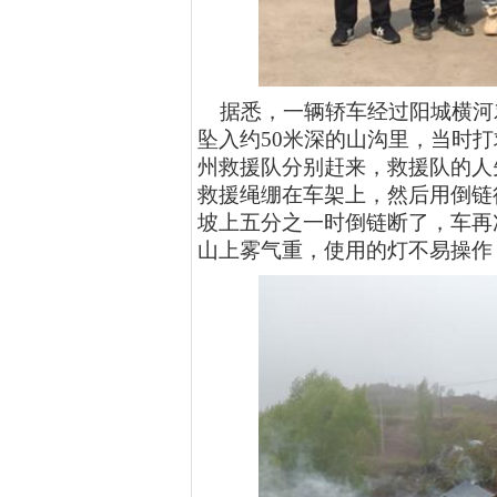
据悉，一辆轿车经过阳城横河
坠入约
50米深的山沟
里，
当时打
州救援队分别赶来，
救援队的
人
救援绳绷在车架上，然后用倒链
坡上五分之一时倒链断了，车再
山上雾气重，使用的灯不易操作