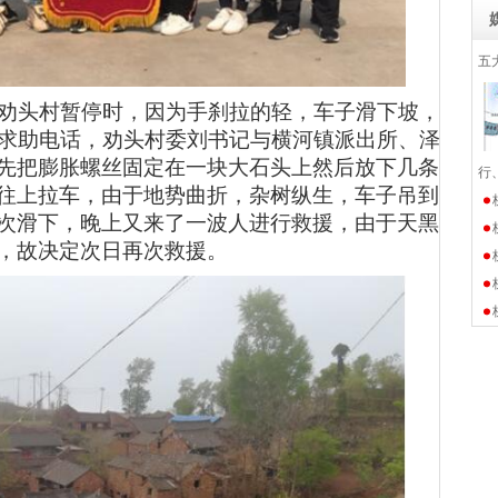
五
劝头村暂停时，因为手刹拉的轻，车子滑下坡，
求助
电话，劝头村委刘书记与横河镇派出所
、
泽
先把膨胀螺丝固定在一块大石头上然后放下几条
行
往上拉车，
由于地势曲折，杂树纵生，
车子吊到
次滑下，晚上又来了一波人
进行救援，
由于
天黑
，故决定次日再次救援。