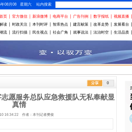
26年08月08 星期六 站内搜索
首页
官方微信
新浪微博
电商平台
广告刊例
数字报纸
视频直播
解读
时政关注
本刊时评
智库热点
建言献策
改革走势
发展看台
潮流
流行扫描
民生视点
社会广角
就事说法
法治时空
生活品质
0
字志愿服务总队应急救援队无私奉献显
真情
5-10 16:34:22 作者：本刊记者樊俊