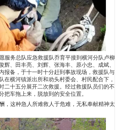
愿服务总队应急救援队乔育平接到横河分队卢柳
俊辉、田丰亮、刘辉、张海丰、原小忠、成斌、
内报备
，于十一时十
分
赶到事故现场，
救援队
与
队在
横河镇
派出所
和
劝头村委会
、
村民配合
下，
时二十五分展开二次
救援。经过救援队员们的不
分
把车拖上来
，脱放
到
的
安全位置
。
酬
，
这种
急人所难救人于危难，
无私
奉献精神
太