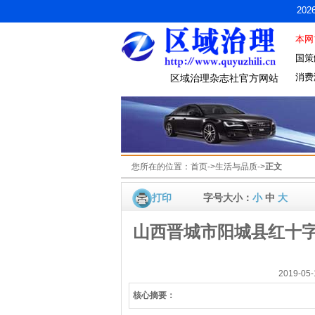
20
本网
国策
消费
区域治理杂志社官方网站
您所在的位置：
首页
->
生活与品质
->
正文
打印
字号大小：
小
中
大
山西晋城市阳城县红十
2019-0
核心摘要：