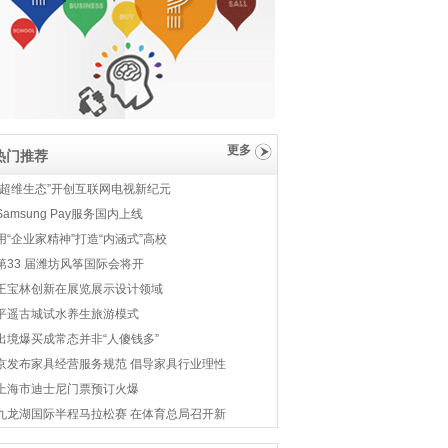
更多
热门推荐
“超维生态”开创互联网电视新纪元
Samsung Pay服务国内上线
用“企业家精神”打造“内涵式”高校
第33 届潍坊风筝国际会将开
王宝林创新在展览展示设计领域
平遥古城试水养生旅游模式
出境爆买成常态并非“人傻钱多”
京发布家具经营服务规范 倡导家具行业理性
上海市迪士尼门票预订火爆
九龙湖国际半程马拉松赛 在体育总局召开新