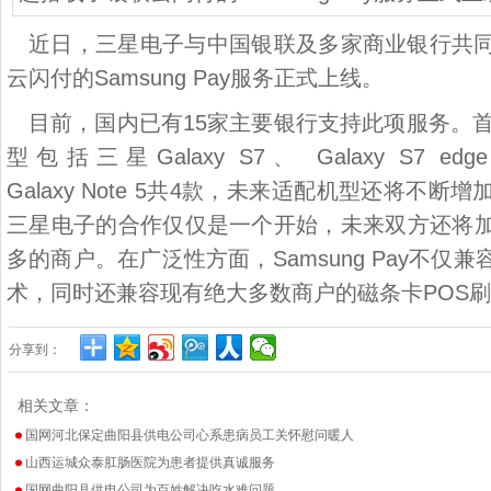
近日，三星电子与中国银联及多家商业银行共
云闪付的
Samsung Pay
服务正式上线。
目前，国内已有
15
家主要银行支持此项服务。
型包括三星
Galaxy S7
、
Galaxy S7 edge
Galaxy Note 5
共
4
款，未来适配机型还将不断增
三星电子的合作仅仅是一个开始，未来双方还将
多的商户。在广泛性方面，
Samsung Pay
不仅兼
术，同时还兼容现有绝大多数商户的磁条卡
POS
刷
分享到：
相关文章：
国网河北保定曲阳县供电公司心系患病员工关怀慰问暖人
山西运城众泰肛肠医院为患者提供真诚服务
国网曲阳县供电公司为百姓解决吃水难问题