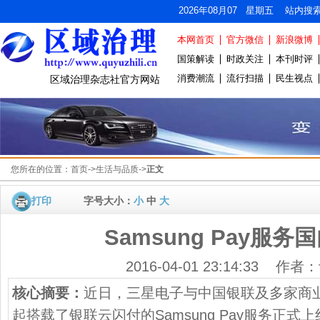
2026年08月07 星期五 站内搜
本网首页
官方微信
新浪微博
国策解读
时政关注
本刊时评
消费潮流
流行扫描
民生视点
区域治理杂志社官方网站
您所在的位置：
首页
->
生活与品质
->
正文
打印
字号大小：
小
中
大
Samsung Pay服务
2016-04-01 23:14:33 作
核心摘要：
近日，三星电子与中国银联及多家商
起搭载了银联云闪付的Samsung Pay服务正式上