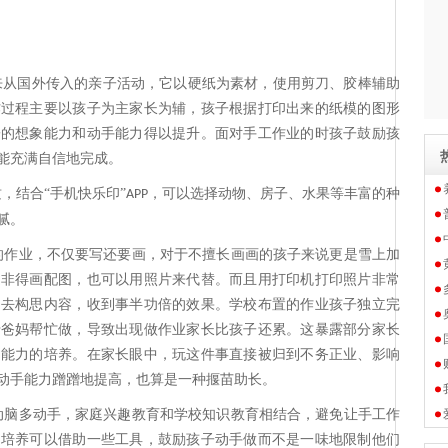
年来从国外传入的亲子活动，它以硬纸为素材，使用剪刀、胶棒辅助
作过程主要以孩子为主家长为辅，孩子根据打印出来的纸模的图形
子的想象能力和动手能力得以提升。面对手工作业的时孩子鼓励孩
能充满自信地完成。
质，结合
“手机快乐印”
，可以选择动物、房子、水果等丰富的种
APP
腻。
的作业，不仅要写还要画，对于不擅长画画的孩子来说更是雪上加
定非得画配图，也可以用照片来代替。而且用打印机打印照片非常
间去构思内容，收到事半功倍的效果。学校布置的作业孩子独立完
于爸妈帮忙做，导致出现做作业家长比孩子还累。这暴露部分家长
了能力的培养。在家长眼中，玩这件事直接被归到不务正业、影响
动手能力蹭蹭地提高，也算是一种揠苗助长。
动脑多动手，家庭兴趣教育和学校知识教育相结合，避免让手工作
的培养可以借助一些工具，鼓励孩子动手做而不是一味地限制他们