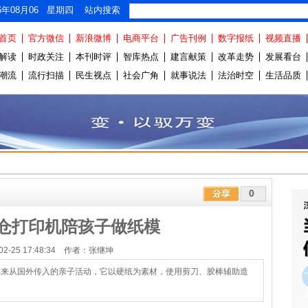
26年08月06 星期四 站内搜索
首页
官方微信
新浪微博
电商平台
广告刊例
数字报纸
视频直播
解读
时政关注
本刊时评
智库热点
建言献策
改革走势
发展看台
潮流
流行扫描
民生视点
社会广角
就事说法
法治时空
生活品质
0
仓打印机陪孩子做纸模
-02-25 17:48:34 作者：张继坤
年来从国外传入的亲子活动，它以硬纸为素材，使用剪刀、胶棒辅助造