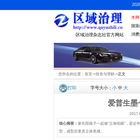
20
本网
国策
消费
区域治理杂志社官方网站
您所在的位置：
首页
->
投资与理财
->
正文
打印
字号大小：
小
中
大
爱普生墨
2017
核心摘要：
家长陪孩子一起做“立体纸模”，是近
型，成型后更具立体美感。