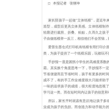
□ 本报记者 张继坤
家长陪孩子一起做
“立体纸模”，是近
造型，成型后更具立体美感。立体纸模制
轮廓进行裁剪、折叠、粘贴，久而久之孩
子由做纸模举一反三，相信他们不会苦恼，
爱普生墨仓式打印机有纸模专用打印介
类，为孩子提供了一个纸模乐园，玩都玩不
手抄报一度是困扰小学生的高难度系数
霜。其实换个角度思考一下，手抄报不一
节省便捷而且节省时间，孩子有更多的时
成不了，有的手工作业难度很大只能求助
一味的追求孩子的成绩，很大程度地忽视
学习这一类。而在短时间内让孩子的创意和
所以，家长平时就该有意识地让孩子多
业成为孩子的负担。而创造力和动手能力