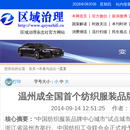
2026年08月06 星期四 站内搜
本网首页
官方微信
新浪微博
国策解读
时政关注
本刊时评
消费潮流
流行扫描
民生视点
区域治理杂志社官方网站
您所在的位置：
首页
->
衣着与品位
->
正文
打印
字号大小：
小
中
大
温州成全国首个纺织服装品
2014-09-14 12:51:25 作
核心摘要：
“中国纺织服装品牌中心城市”试点城
浙江省温州市举行。中国纺织工业联合会正式授