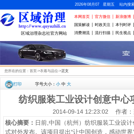
2026年08月07 星期五 站内搜
本网首页
官方微信
新浪微博
国策解读
时政关注
本刊时评
消费潮流
流行扫描
民生视点
区域治理杂志社官方网站
您所在的位置：
首页
->
衣着与品位
->
正文
打印
字号大小：
小
中
大
纺织服装工业设计创意中心
2014-09-14 12:23:02 作
核心摘要：
日前,中国（杭州）纺织服装工业设
式对外发布。该项目提出“让中国创造，感动世界