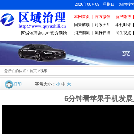
2026年08月09 星期日 站内搜
本网首页
官方微信
新浪微博
国策解读
时政关注
本刊时评
消费潮流
流行扫描
民生视点
区域治理杂志社官方网站
您所在的位置：
首页
->
视频
打印
字号大小：
小
中
大
6分钟看苹果手机发展