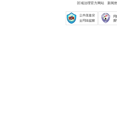
区域治理官方网站 新闻热线：