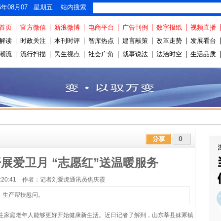
26年08月07 星期五 站内搜索
首页
官方微信
新浪微博
电商平台
广告刊例
数字报纸
视频直播
解读
时政关注
本刊时评
智库热点
建言献策
改革走势
发展看台
潮流
流行扫描
民生视点
社会广角
就事说法
法治时空
生活品质
0
展爱卫月 “志愿红”送温暖服务
1 10:20:41 作者：记者刘爱虎通讯员焦庆霞
、生产帮扶慰问。
生家庭老年人能够更好开始健康新生活。近日记者了解到，山东莘县妹冢镇