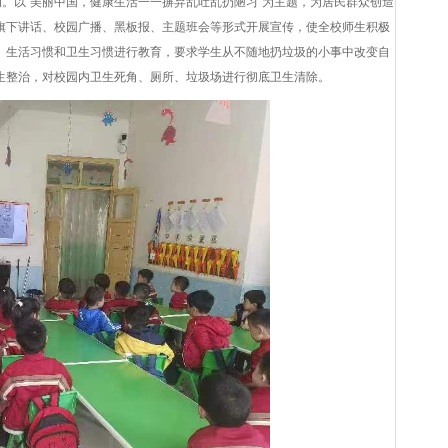
。以“美丽中国，健康生活一一摒弃乱吐乱扔陋习"为主题，为居民群众创造
旗下讲话、校园广播、黑板报、主题班会等形式开展宣传，使全校师生积极
、生活习惯和卫生习惯进行教育，要求学生从不随地扔垃圾的小事中改变自
生整治，对校园内卫生死角、厕所、垃圾场进行彻底卫生清除。