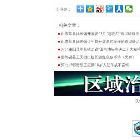
分享到：
相关文章：
山东莘县妹冢镇开展爱卫月 “志愿红”送温暖服务
山东莘县妹冢镇计生协开展形式多样的送温暖活
河北曲阳县孝墓镇走进“田间地头宣讲二十大精神
邯郸磁县王天银出版长篇红色叙事诗《火种》
河北邯郸贾壁王振清16岁入朝作战不言悔
关