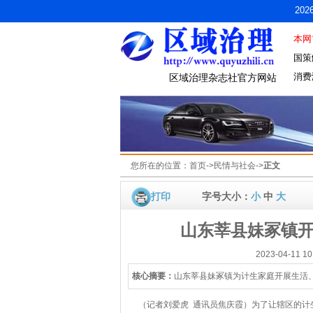
20
本网
国策
消费
区域治理杂志社官方网站
您所在的位置：
首页
->
民情与社会
->
正文
打印
字号大小：
小
中
大
山东莘县妹冢镇开
2023-04-1
核心摘要：
山东莘县妹冢镇为计生家庭开展生活
（记者刘爱虎 通讯员焦庆霞）为了让辖区的计