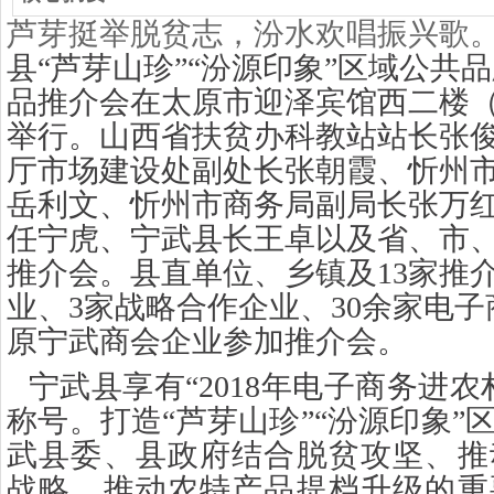
芦芽挺举脱贫志，汾水欢唱振兴歌
县“芦芽山珍”“汾源印象”区域公共
品推介会在太原市迎泽宾馆西二楼
举行。山西省扶贫办科教站站长张
厅市场建设处副处长张朝霞、忻州
岳利文、忻州市商务局副局长张万
任宁虎、宁武县长王卓以及省、市
推介会。县直单位、乡镇及13家推
业、3家战略合作企业、30余家电
原宁武商会企业参加推介会。
宁武县享有
“2018年电子商务进
称号。打造“芦芽山珍”“汾源印象”
武县委、县政府结合脱贫攻坚、推
战略，推动农特产品提档升级的重