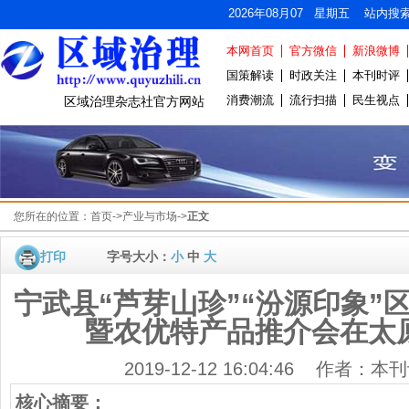
2026年08月07 星期五 站内搜
本网首页
官方微信
新浪微博
国策解读
时政关注
本刊时评
消费潮流
流行扫描
民生视点
区域治理杂志社官方网站
您所在的位置：
首页
->
产业与市场
->
正文
打印
字号大小：
小
中
大
宁武县“芦芽山珍”“汾源印象”
暨农优特产品推介会在太
2019-12-12 16:04:46 作者
核心摘要：