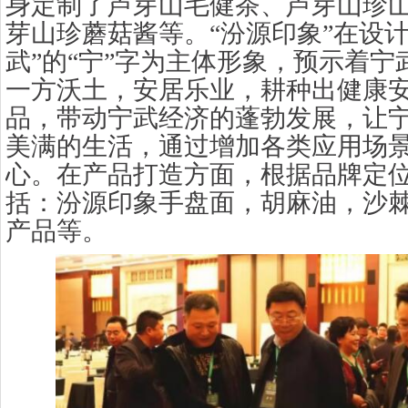
身定制了芦芽山毛健茶、芦芽山珍
芽山珍蘑菇酱等。“汾源印象”在设
武”的“宁”字为主体形象，预示着
一方沃土，安居乐业，耕种出健康
品，带动宁武经济的蓬勃发展，让
美满的生活，通过增加各类应用场
心。在产品打造方面，根据品牌定
括：汾源印象手盘面，胡麻油，沙
产品等。