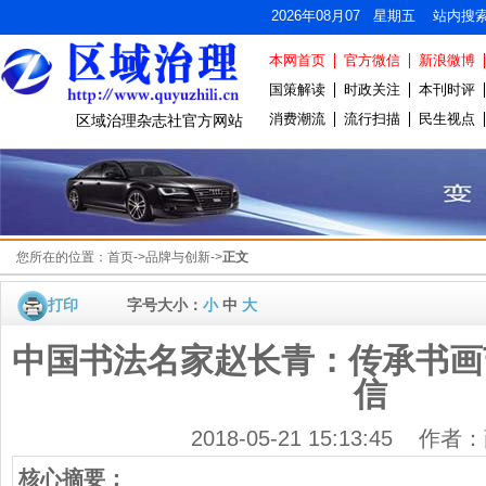
2026年08月07 星期五 站内搜
本网首页
官方微信
新浪微博
国策解读
时政关注
本刊时评
消费潮流
流行扫描
民生视点
区域治理杂志社官方网站
您所在的位置：
首页
->
品牌与创新
->
正文
打印
字号大小：
小
中
大
中国书法名家赵长青：传承书画
信
2018-05-21 15:13:45 作
核心摘要：