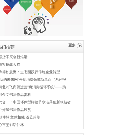
更多
热门推荐
假货不灭创新难活
骑客挑战天猫
承德如意洲：生态圈践行传统企业转型
“我的未来网”开创消费领域新革命（系列报
河北鸿飞商贸运营“惠消费循环系统”——跳
郭金文书法作品赏析
六合一：中国环保型脚踏节水洁具创新领航者
乔好斌书法作品展赏
赵仲林:文武相融 道艺兼修
心言墨影话仲林