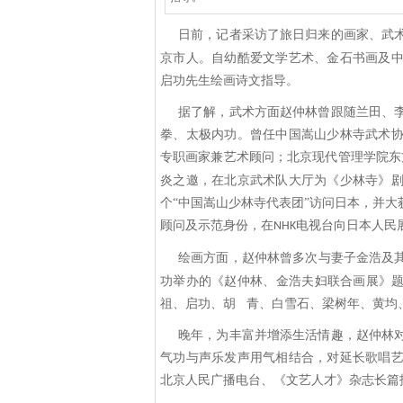
日前，记者采访了旅日归来的画家、武术
京市人。自幼酷爱文学艺术、金石书画及
启功先生绘画诗文指导。
据了解，武术方面赵仲林曾跟随兰田、
拳、太极内功。曾任中国嵩山少林寺武术
专职画家兼艺术顾问；北京现代管理学院东
炎之邀，在北京武术队大厅为《少林寺》
个“中国嵩山少林寺代表团”访问日本，并
顾问及示范身份，在
电视台向日本人民
NHK
绘画方面，赵仲林曾多次与妻子金浩及
功举办的《赵仲林、金浩夫妇联合画展》
祖、启功、胡 青、白雪石、梁树年、黄均
晚年，为丰富并增添生活情趣，赵仲林
气功与声乐发声用气相结合，对延长歌唱
北京人民广播电台、《文艺人才》杂志长篇