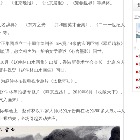
报》、《北京晚报》、《北京晨报》、《宠物世界》等媒体。
五
人名辞典》、《东方之光——共和国英才全集》、《二十一世纪人
》等。
方正集团成立二十周年绘制长26米宽2.4米的宏图巨制《翠岳晴秋》
行
诗词韵语，散文相声为一炉的文学著述《心言墨影》问世。
07年10月《赵仲林山水画集》出版，香港新美术学会会长，北京名人
赞并祝贺《赵仲林山水画集》问世。
频道为赵仲林拍摄电视专题片《太极奇功》。
为赵仲林等拍摄专题片《燕京五杰》。2010年6月《收藏天下》、
气入画来》。
国际年会上，赵仲林以72岁大师兄的身份向在场的200多人展示4人
上乘功夫，全场引起轰动效应。