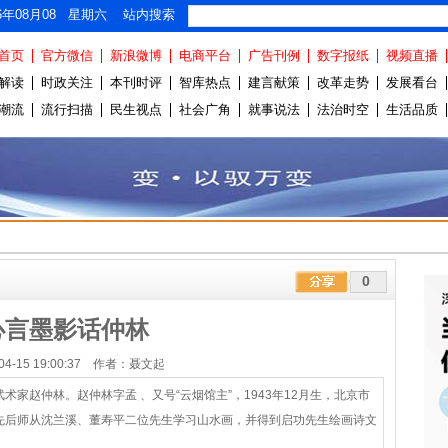
26年08月08 星期六 站内搜索
首页
官方微信
新浪微博
电商平台
广告刊例
数字报纸
视频直播
解读
时政关注
本刊时评
智库热点
建言献策
改革走势
发展看台
潮流
流行扫描
民生视点
社会广角
就事说法
法治时空
生活品质
0
心言墨影话仲林
-04-15 19:00:37 作者：聂文起
家赵仲林。赵仲林字孟 、又号“云烟馆主”，1943年12月生，北京市
先后师从沈兰溪、董寿平二位先生学习山水画，并得到启功先生绘画诗文