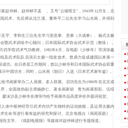
家赵仲林。赵仲林字孟 、又号“云烟馆主”，
年
月生，北
1943
12
中国武术。先后师从沈兰溪、董寿平二位先生学习山水画，并得到
李见宇、李和生三位先生学习形意拳、意拳（大成拳）、杨式太极
协会暨武术训练中心顾问；日本国际武术协会武术示范（教练），
方武学馆武术气功教师。
年
月，应电影《少林寺》导演张鑫
1982
6
剧组及武术队队员演示太极一指发放术。曾鼎力促成建国以来第一
大获成功。在日侨居工作期间，曾以少林寺和日本国际武术协会双重
展示中国功夫；同时，山水画《朝日》入选《日本艺术家年鉴》。
其他书画家举办二人画展、多人联展。启功先生为
年在北京成
1986
题序，全国政协副主席杨静仁、著名画家胡 青为画展剪彩。伍绍
、廖沫沙及少林寺名僧等均给予画展作品高度评价并题词祝贺。
对人体中枢神经导引武术内功产生独特的运动效能，及运用太极内
艺术生命等进行着有益的研究和探讨。北京电视台《画苑双葩》、
报告文学、《戏剧电视报》等媒体对赵仲林进行专题报道。