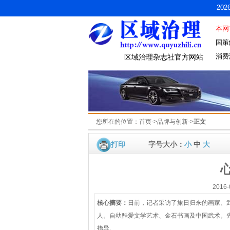
20
本网
国策
消费
区域治理杂志社官方网站
您所在的位置：
首页
->
品牌与创新
->
正文
打印
字号大小：
小
中
大
2016
核心摘要：
日前，记者采访了旅日归来的画家、武术
人。自幼酷爱文学艺术、金石书画及中国武术。
指导。