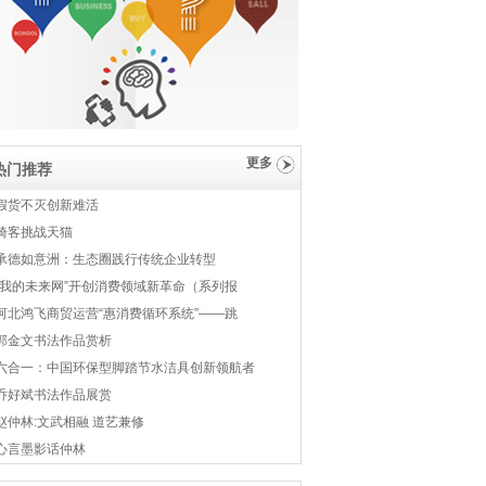
更多
热门推荐
假货不灭创新难活
骑客挑战天猫
承德如意洲：生态圈践行传统企业转型
“我的未来网”开创消费领域新革命（系列报
河北鸿飞商贸运营“惠消费循环系统”——跳
郭金文书法作品赏析
六合一：中国环保型脚踏节水洁具创新领航者
乔好斌书法作品展赏
赵仲林:文武相融 道艺兼修
心言墨影话仲林