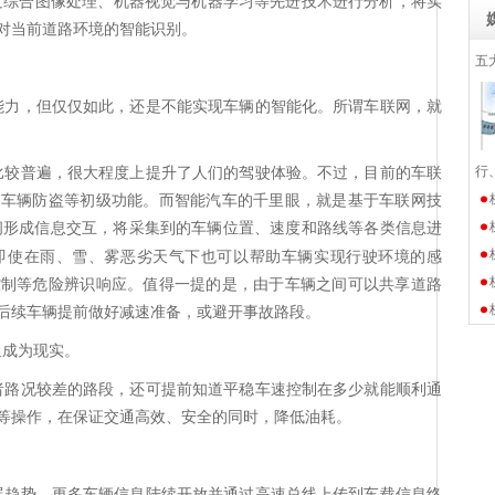
过综合图像处理、机器视觉与机器学习等先进技术进行分析，将实
对当前道路环境的智能识别。
五
能力，但仅仅如此，还是不能实现车辆的智能化。所谓车联网，就
行
比较普遍，很大程度上提升了人们的驾驶体验。不过，目前的车联
、车辆防盗等初级功能。而智能汽车的千里眼，就是基于车联网技
间形成信息交互，将采集到的车辆位置、速度和路线等各类信息进
即使在雨、雪、雾恶劣天气下也可以帮助车辆实现行驶环境的感
控制等危险辨识响应。值得一提的是，由于车辆之间可以共享道路
后续车辆提前做好减速准备，或避开事故路段。
通成为现实。
者路况较差的路段，还可提前知道平稳车速控制在多少就能顺利通
等操作，在保证交通高效、安全的同时，降低油耗。
展趋势，更多车辆信息陆续开放并通过高速总线上传到车载信息终