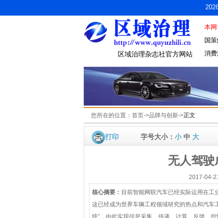
20
本网
国策
消费
区域治理杂志社官方网站
您所在的位置：
首页
->
品牌与创新
->
正文
打印
字号大小：
小
中
大
无人驾驶
2017-04
核心摘要：
目前智能网联汽车已经实际运用在工业
这已经成为世界车辆工程领域研究的热点和汽车
统”，由此实现信息采集、传递、计算、反馈、