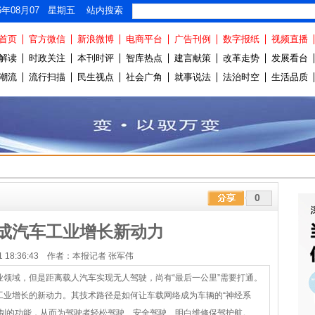
26年08月07 星期五 站内搜索
首页
官方微信
新浪微博
电商平台
广告刊例
数字报纸
视频直播
解读
时政关注
本刊时评
智库热点
建言献策
改革走势
发展看台
潮流
流行扫描
民生视点
社会广角
就事说法
法治时空
生活品质
0
成汽车工业增长新动力
-21 18:36:43 作者：本报记者 张军伟
领域，但是距离载人汽车实现无人驾驶，尚有“最后一公里”需要打通。
工业增长的新动力。其技术路径是如何让车载网络成为车辆的“神经系
控制的功能，从而为驾驶者轻松驾驶、安全驾驶、明白维修保驾护航。