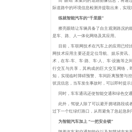
而
“眼睛”采集到的道路图像信息，将通
际道路中的环境信息检测并提取出来，实现
练就智能汽车的
“千里眼”
擦亮眼睛让车辆具备了自主观测路况的
是车、路、人一体化网络及其应用。
目前，车联网技术在汽车上的应用已经
网技术应用主要还是定位导航、娱乐资讯
术，在车
-
车、车
路、车
人、车
设施等之
-
-
-
行交互与共享，其构成的巨大交互网络，
知，实现临时障碍预警、车间距离预警与
状况信息，当车发生事故时，可以即时提示
同时，车车通讯还使智能交通和绿色交
此外，驾驶人除了可以避开拥堵路段或
过下一个红绿灯路口，从而避免了急起急刹
为智能汽车加上
“一把安全锁”
随着汽车和交通智能化以及智慧城市发