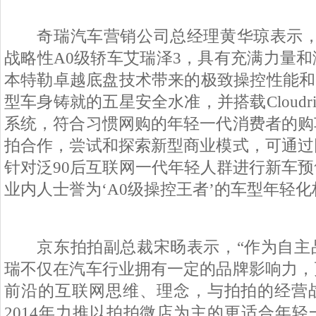
奇瑞汽车营销公司总经理黄华琼表示，
战略性
A0
级轿车艾瑞泽
3
，具有充满力量和
本特勒卓越底盘技术带来的极致操控性能和
型车身铸就的五星安全水准，并搭载
Cloudri
系统，符合习惯网购的年轻一代消费者的购
拍合作，尝试和探索新型商业模式，可通过
针对泛
90
后互联网一代年轻人群进行新车预
业内人士誉为‘
A0
级操控王者’的车型年轻化
京东拍拍副总裁宋旸表示，“作为自主
瑞不仅在汽车行业拥有一定的品牌影响力，
前沿的互联网思维、理念，与拍拍的经营
2014
年力推以拍拍微店为主的更适合年轻