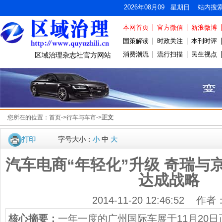
2026年08月09 星期日 站内搜
本网首页
官方微信
新浪微博
国策解读
时政关注
本刊时评
消费潮流
流行扫描
民生视点
区域治理杂志社官方网站
您所在的位置：
首页
->
行车与车市
->
正文
打印
字号大小：
小
中
大
汽车电商“年轻化”升级 奇瑞与
达成战略
2014-11-20 12:46:52 作
核心摘要：
一年一度的广州国际车展于11月20