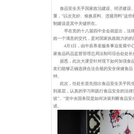
食品安全关乎国家政治建设、经济建设
重，
“以次充好、偷换原料、违规用料”这
制建设是其中关键所在。
早在党的十八届四中全会就提出，法
姓一个满意的交代，是对国家执政能力的的
4
月
日，由中辰养老服务事业发展中
1
家食品药品监督管理总局法制司综合处处长
据悉，此次大课堂针对现下如何加强食
友们能够正确选择合法合规的安全保健食品
钟。
此次，任处长首先指出食品安全关乎民
到基层，认真的学习和践行食品安全的法律
状”、“党中央国务院是如何决策判断食品安
述。