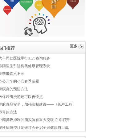
更多
热门推荐
大丰同仁医院举行3.15咨询服务
春雨医生引进梅奥健康管理系统
春季锻炼六不宜
办公开车的小心春季眩晕
骨膜炎的预防方法
医保跨省漫游还可以再快点
护航食品安全，加强法制建设——《长寿工程
养胃的方法
中药鼻吸抑制肿瘤实验有重大突破 在京召开
慢性病防控计划研讨会开启全民健康自卫战