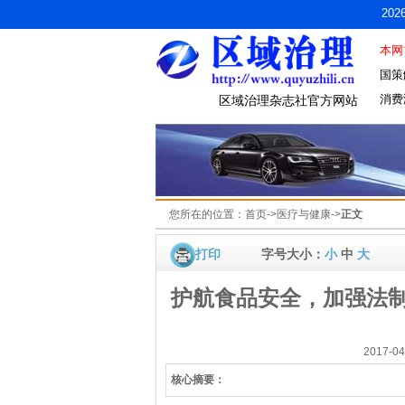
20
本网
国策
消费
区域治理杂志社官方网站
您所在的位置：
首页
->
医疗与健康
->
正文
打印
字号大小：
小
中
大
护航食品安全，加强法
2017-
核心摘要：