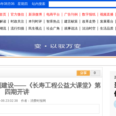
26年08月06 星期四 站内搜索
首页
官方微信
新浪微博
电商平台
广告刊例
数字报纸
视频直播
解读
时政关注
本刊时评
智库热点
建言献策
改革走势
发展看台
潮流
流行扫描
民生视点
社会广角
就事说法
法治时空
生活品质
0
制建设——《长寿工程公益大课堂》第
四期开讲
04-06 23:02:38 作者：消费时报网