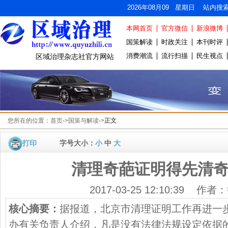
2026年08月09 星期日 站内搜
本网首页
官方微信
新浪微博
国策解读
时政关注
本刊时评
消费潮流
流行扫描
民生视点
区域治理杂志社官方网站
您所在的位置：
首页
->
国策与解读
->
正文
打印
字号大小：
小
中
大
清理奇葩证明得先清
2017-03-25 12:10:39 作
核心摘要：
据报道，北京市清理证明工作再进一
办有关负责人介绍，凡是没有法律法规设定依据