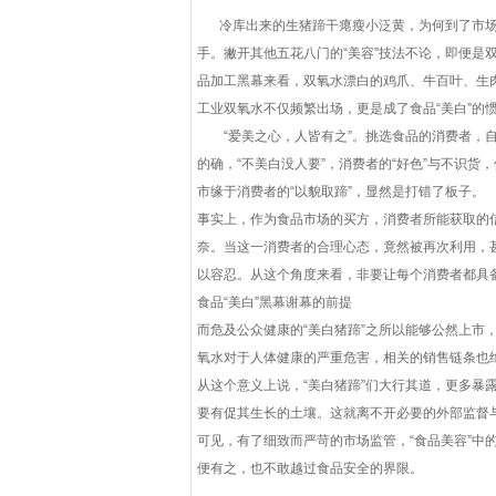
冷库出来的生猪蹄干瘪瘦小泛黄，为何到了市场
手。撇开其他五花八门的“美容”技法不论，即便是双
品加工黑幕来看，双氧水漂白的鸡爪、牛百叶、生
工业双氧水不仅频繁出场，更是成了食品“美白”的
“爱美之心，人皆有之”。挑选食品的消费者，自
的确，“不美白没人要”，消费者的“好色”与不识货
市缘于消费者的“以貌取蹄”，显然是打错了板子。
事实上，作为食品市场的买方，消费者所能获取的信
奈。当这一消费者的合理心态，竟然被再次利用，甚
以容忍。从这个角度来看，非要让每个消费者都具备
食品“美白”黑幕谢幕的前提
而危及公众健康的“美白猪蹄”之所以能够公然上市
氧水对于人体健康的严重危害，相关的销售链条也
从这个意义上说，“美白猪蹄”们大行其道，更多暴
要有促其生长的土壤。这就离不开必要的外部监督
可见，有了细致而严苛的市场监管，“食品美容”中
便有之，也不敢越过食品安全的界限。