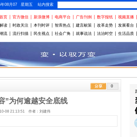
26年08月07 星期五 站内搜索
首页
官方微信
新浪微博
电商平台
广告刊例
数字报纸
视频直播
解读
时政关注
本刊时评
智库热点
建言献策
改革走势
发展看台
潮流
流行扫描
民生视点
社会广角
就事说法
法治时空
生活品质
0
容”为何逾越安全底线
-10-08 21:13:51 作者：刘建伟