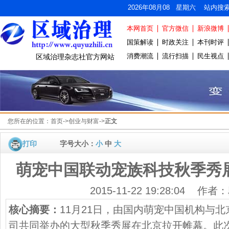
2026年08月08 星期六 站内搜
本网首页
官方微信
新浪微博
国策解读
时政关注
本刊时评
消费潮流
流行扫描
民生视点
区域治理杂志社官方网站
您所在的位置：
首页
->
创业与财富
->
正文
打印
字号大小：
小
中
大
萌宠中国联动宠族科技秋季秀
2015-11-22 19:28:04 作
核心摘要：
11月21日，由国内萌宠中国机构与
司共同举办的大型秋季秀展在北京拉开帷幕。此