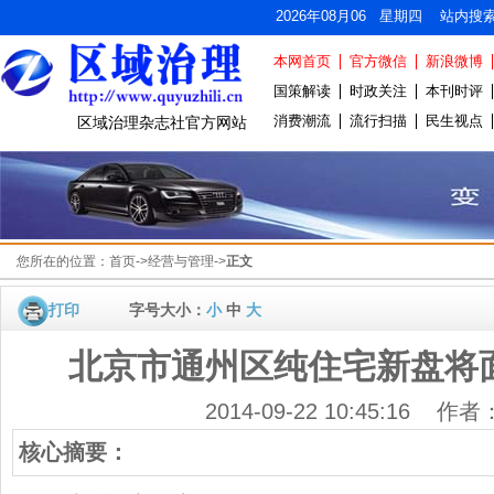
2026年08月06 星期四 站内搜
本网首页
官方微信
新浪微博
国策解读
时政关注
本刊时评
消费潮流
流行扫描
民生视点
区域治理杂志社官方网站
您所在的位置：
首页
->
经营与管理
->
正文
打印
字号大小：
小
中
大
北京市通州区纯住宅新盘将
2014-09-22 10:45:16 作
核心摘要：