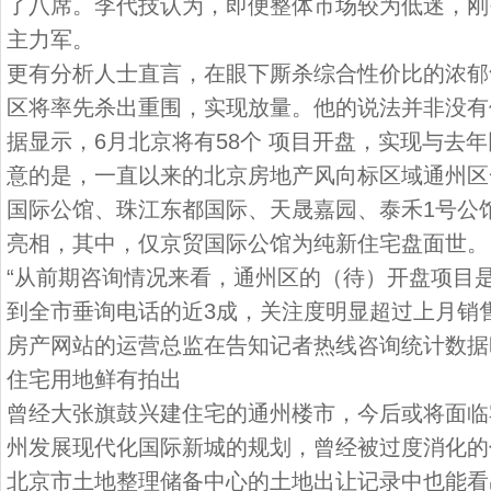
了八席。李代技认为，即便整体市场较为低迷，刚
主力军。
更有分析人士直言，在眼下厮杀综合性价比的浓郁
区将率先杀出重围，实现放量。他的说法并非没有
据显示，6月北京将有58个 项目开盘，实现与去
意的是，一直以来的北京房地产风向标区域通州区
国际公馆、珠江东都国际、天晟嘉园、泰禾1号公
亮相，其中，仅京贸国际公馆为纯新住宅盘面世。
“从前期咨询情况来看，通州区的（待）开盘项目
到全市垂询电话的近3成，关注度明显超过上月销
房产网站的运营总监在告知记者热线咨询统计数据
住宅用地鲜有拍出
曾经大张旗鼓兴建住宅的通州楼市，今后或将面临
州发展现代化国际新城的规划，曾经被过度消化的
北京市土地整理储备中心的土地出让记录中也能看