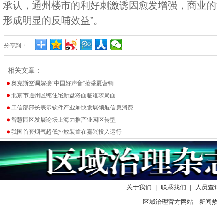
承认，通州楼市的利好刺激诱因愈发增强，商业的
形成明显的反哺效益”。
分享到：
相关文章：
奥克斯空调嫁接“中国好声音”抢盛夏营销
北京市通州区纯住宅新盘将面临难求局面
工信部部长表示软件产业加快发展领航信息消费
智慧园区发展论坛上海力推产业园区转型
我国首套烟气超低排放装置在嘉兴投入运行
关于我们
|
联系我们
|
人员查
区域治理官方网站 新闻热线：