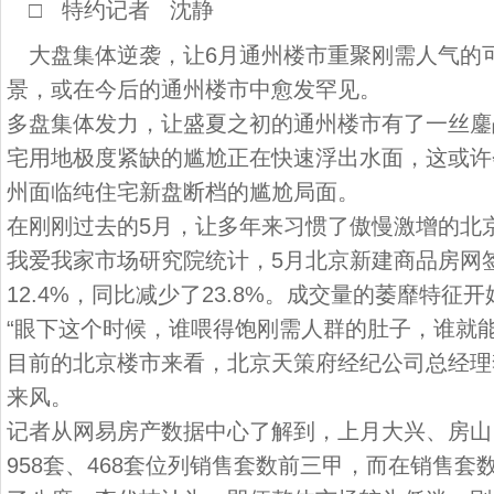
□ 特约记者 沈静
大盘集体逆袭，让6月通州楼市重聚刚需人气的
景，或在今后的通州楼市中愈发罕见。
多盘集体发力，让盛夏之初的通州楼市有了一丝鏖
宅用地极度紧缺的尴尬正在快速浮出水面，这或许
州面临纯住宅新盘断档的尴尬局面。
在刚刚过去的5月，让多年来习惯了傲慢激增的北
我爱我家市场研究院统计，5月北京新建商品房网签
12.4%，同比减少了23.8%。成交量的萎靡特征
“眼下这个时候，谁喂得饱刚需人群的肚子，谁就
目前的北京楼市来看，北京天策府经纪公司总经理
来风。
记者从网易房产数据中心了解到，上月大兴、房山、
958套、468套位列销售套数前三甲，而在销售