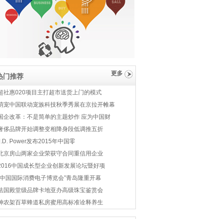
更多
热门推荐
超社惠020项目主打超市送货上门的模式
萌宠中国联动宠族科技秋季秀展在京拉开帷幕
国企改革：不是简单的主题炒作 应为中国财
奢侈品牌开始调整变相降身段低调推五折
J.D. Power发布2015年中国零
北京房山两家企业荣获守合同重信用企业
2016中国成长型企业创新发展论坛暨好项
“中国国际消费电子博览会”青岛隆重开幕
法国殿堂级品牌卡地亚办高级珠宝鉴赏会
神农架百草蜂道私房蜜用高标准诠释养生