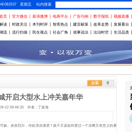
26年08月07 星期五 站内搜索
首页
官方微信
新浪微博
电商平台
广告刊例
数字报纸
视频直播
解读
时政关注
本刊时评
智库热点
建言献策
改革走势
发展看台
潮流
流行扫描
民生视点
社会广角
就事说法
法治时空
生活品质
0
城开启大型水上冲关嘉年华
-09-22 09:46:35 作者：丁延海
处可躲。炎炎烈日，何处清凉潇洒？孩子又该如何度过一个凉爽又有意义的暑