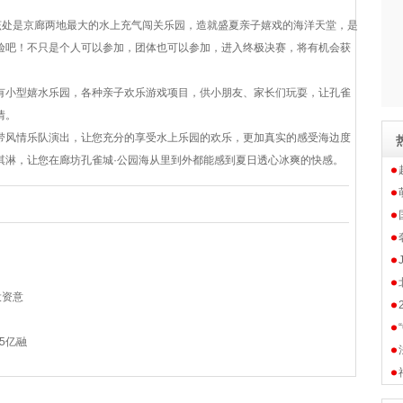
该处是京廊两地最大的水上充气闯关乐园，造就盛夏亲子嬉戏的海洋天堂，是
验吧！不只是个人可以参加，团体也可以参加，进入终极决赛，将有机会获
有小型嬉水乐园，各种亲子欢乐游戏项目，供小朋友、家长们玩耍，让孔雀
情。
带风情乐队演出，让您充分的享受水上乐园的欢乐，更加真实的感受海边度
淇淋，让您在廊坊孔雀城·公园海从里到外都能感到夏日透心冰爽的快感。
投资意
5亿融