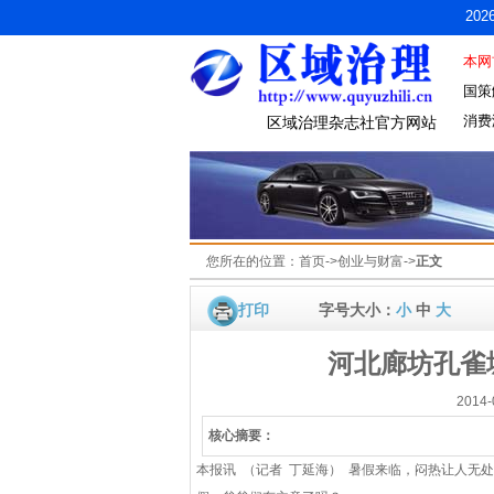
20
本网
国策
消费
区域治理杂志社官方网站
您所在的位置：
首页
->
创业与财富
->
正文
打印
字号大小：
小
中
大
河北廊坊孔雀
2014
核心摘要：
本报讯 （记者 丁延海） 暑假来临，闷热让人无