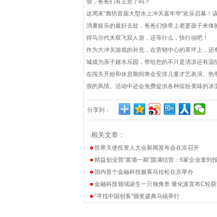
假，爸爸们有主意了吗？
这周末“廊坊首届大型水上冲关嘉年华”欢乐启幕！
消暑娱乐的最好去处，爸爸们快带上老婆孩子来体
得马尔代夫双飞双人游，还等什么，快行动吧！
作为大冲关游戏的补充，在营销中心的草坪上，还
城成为亲子嬉水乐园，带给您的不只是清凉还有温
在闯关开始和休息期间将会安排儿童才艺表演、热
假的风情。活动中还会免费提供各种缤纷美味的冰
分享到：
相关文章：
世界天使投资人大会新闻发布会在京召开
精益创业营“黄埔一期”圆满结营：6家企业拿到
国内首个金融科技极客马拉松在京举办
金融科技领域诞生一只独角兽 量化派宣布C轮获
“寻找中国创客”颁奖盛典乌镇举行