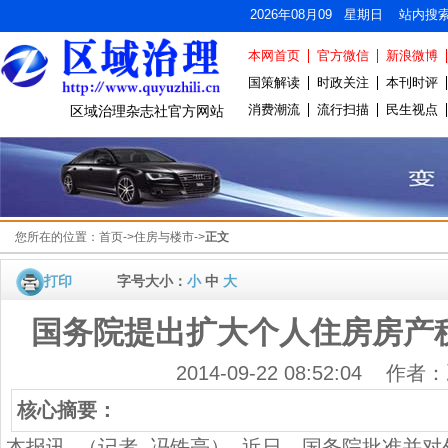
2026年08月09 星期日 站内搜
本网首页
官方微信
新浪微博
国策解读
时政关注
本刊时评
消费潮流
流行扫描
民生视点
区域治理杂志社官方网站
您所在的位置：
首页
->
住房与楼市
->
正文
打印
字号大小：
小
中
大
国务院提出扩大个人住房房产
2014-09-22 08:52:04 作
核心摘要：
本报讯 （记者 冯铁亮） 近日，国务院批准并对外