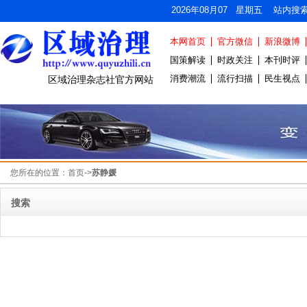
2026年08月07 星期五 站内搜
本网首页
官方微信
新浪微博
国策解读
时政关注
本刊时评
消费潮流
流行扫描
民生视点
区域治理杂志社官方网站
您所在的位置：
首页
->
苏静媛
搜索