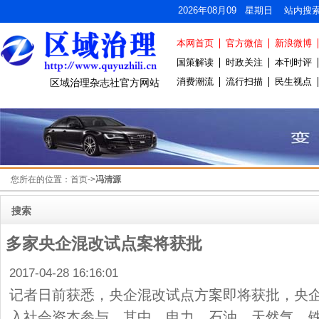
2026年08月09 星期日 站内搜
本网首页
官方微信
新浪微博
国策解读
时政关注
本刊时评
消费潮流
流行扫描
民生视点
区域治理杂志社官方网站
您所在的位置：
首页
->
冯清源
搜索
多家央企混改试点案将获批
2017-04-28 16:16:01
记者日前获悉，央企混改试点方案即将获批，央
入社会资本参与。其中，电力、石油、天然气、