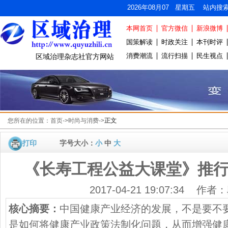
2026年08月07 星期五 站内搜
本网首页
官方微信
新浪微博
国策解读
时政关注
本刊时评
消费潮流
流行扫描
民生视点
区域治理杂志社官方网站
您所在的位置：
首页
->
时尚与消费
->
正文
打印
字号大小：
小
中
大
《长寿工程公益大课堂》推
2017-04-21 19:07:34 作
核心摘要：
中国健康产业经济的发展，不是要不
是如何将健康产业政策法制化问题，从而增强健