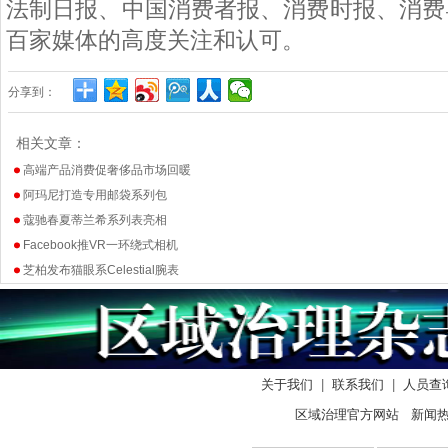
法制日报、中国消费者报、消费时报、消费
百家媒体的高度关注和认可。
分享到：
相关文章：
高端产品消费促奢侈品市场回暖
阿玛尼打造专用邮袋系列包
蔻驰春夏蒂兰希系列表亮相
Facebook推VR一环绕式相机
芝柏发布猫眼系Celestial腕表
关于我们
|
联系我们
|
人员查
区域治理官方网站 新闻热线：