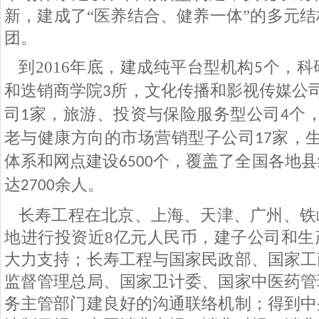
新，建成了“医养结合、健养一体”的多元
团。
到
2016
年底，建成纯平台型机构
个，科
5
和迭销商学院
所，文化传播和影视传媒公
3
司
家，旅游、投资与保险服务型公司
个
1
4
老与健康方向的市场营销型子公司
家，
17
体系和网点建设
个，覆盖了全国各地县
6500
达
余人。
2700
长寿工程在北京、上海、天津、广州、铁
地进行投资近
8
亿元人民币，建子公司和生
大力支持；长寿工程与国家民政部、国家工
监督管理总局、国家卫计委、国家中医药管
务主管部门建良好的沟通联络机制；得到中